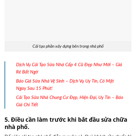
Cải tạo phần xây dựng bên trong nhà phố
Dịch Vụ Cải Tạo Sửa Nhà Cấp 4 Cũ Đẹp Như Mới – Giá
Rẻ Bất Ngờ
Báo Giá Sửa Nhà Vệ Sinh – Dịch Vụ Uy Tín, Có Mặt
Ngay Sau 15 Phút!
Cải Tạo Sửa Nhà Chung Cư Đẹp, Hiện Đại, Uy Tín – Báo
Giá Chi Tiết
5. Điều cần làm trước khi bắt đầu sửa chữa
nhà phố.