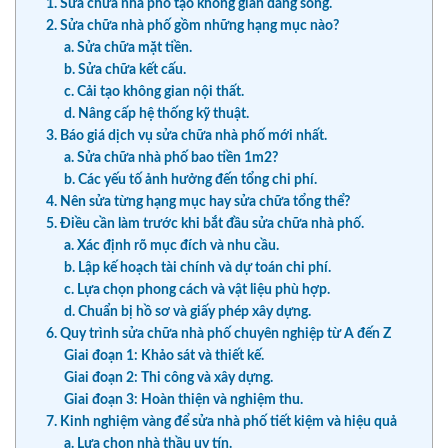
1. Sửa chữa nhà phố tạo không gian đáng sống.
2. Sửa chữa nhà phố gồm những hạng mục nào?
a. Sửa chữa mặt tiền.
b. Sửa chữa kết cấu.
c. Cải tạo không gian nội thất.
d. Nâng cấp hệ thống kỹ thuật.
3. Báo giá dịch vụ sửa chữa nhà phố mới nhất.
a. Sửa chữa nhà phố bao tiền 1m2?
b. Các yếu tố ảnh hưởng đến tổng chi phí.
4. Nên sửa từng hạng mục hay sửa chữa tổng thể?
5. Điều cần làm trước khi bắt đầu sửa chữa nhà phố.
a. Xác định rõ mục đích và nhu cầu.
b. Lập kế hoạch tài chính và dự toán chi phí.
c. Lựa chọn phong cách và vật liệu phù hợp.
d. Chuẩn bị hồ sơ và giấy phép xây dựng.
6. Quy trình sửa chữa nhà phố chuyên nghiệp từ A đến Z
Giai đoạn 1: Khảo sát và thiết kế.
Giai đoạn 2: Thi công và xây dựng.
Giai đoạn 3: Hoàn thiện và nghiệm thu.
7. Kinh nghiệm vàng để sửa nhà phố tiết kiệm và hiệu quả
a. Lựa chọn nhà thầu uy tín.