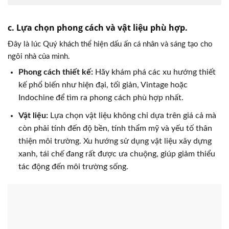
c. Lựa chọn phong cách và vật liệu phù hợp.
Đây là lúc Quý khách thể hiện dấu ấn cá nhân và sáng tạo cho
ngôi nhà của mình.
Phong cách thiết kế:
Hãy khám phá các xu hướng thiết
kế phổ biến như hiện đại, tối giản, Vintage hoặc
Indochine để tìm ra phong cách phù hợp nhất.
Vật liệu:
Lựa chọn vật liệu không chỉ dựa trên giá cả mà
còn phải tính đến độ bền, tính thẩm mỹ và yếu tố thân
thiện môi trường. Xu hướng sử dụng vật liệu xây dựng
xanh, tái chế đang rất được ưa chuộng, giúp giảm thiểu
tác động đến môi trường sống.