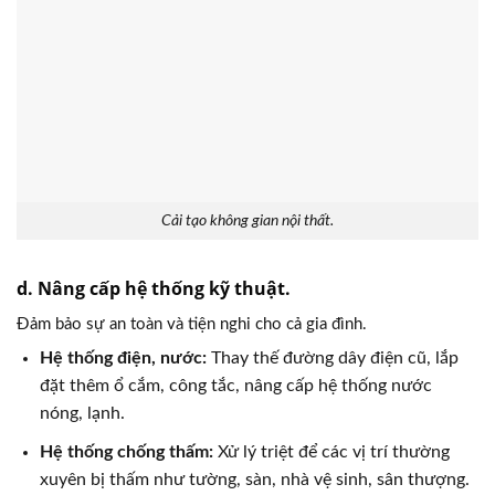
Cải tạo không gian nội thất.
d. Nâng cấp hệ thống kỹ thuật.
Đảm bảo sự an toàn và tiện nghi cho cả gia đình.
Hệ thống điện, nước:
Thay thế đường dây điện cũ, lắp
đặt thêm ổ cắm, công tắc, nâng cấp hệ thống nước
nóng, lạnh.
Hệ thống chống thấm:
Xử lý triệt để các vị trí thường
xuyên bị thấm như tường, sàn, nhà vệ sinh, sân thượng.