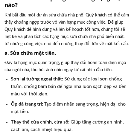
nào?
Khi bắt đầu một dự án sửa chữa nhà phố, Quý khách có thể cảm
thấy choáng ngợp trước vô vàn hạng mục công việc. Để giúp
Quý khách dễ hình dung và lên kế hoạch tốt hơn, chúng tôi sẽ
liệt kê và phân tích các hạng mục sửa chữa nhà phổ biến nhất,
từ những công việc nhỏ đến những thay đổi lớn về mặt kết cấu.
a. Sửa chữa mặt tiền.
Đây là hạng mục quan trọng, giúp thay đổi hoàn toàn diện mạo
của ngôi nhà, thu hút ánh nhìn ngay từ cái nhìn đầu tiên.
Sơn lại tường ngoại thất:
Sử dụng các loại sơn chống
thấm, chống bám bẩn để ngôi nhà luôn sạch đẹp và bền
màu với thời gian.
Ốp đá trang trí:
Tạo điểm nhấn sang trọng, hiện đại cho
mặt tiền.
Thay thế cửa chính, cửa sổ:
Giúp tăng cường an ninh,
cách âm, cách nhiệt hiệu quả.