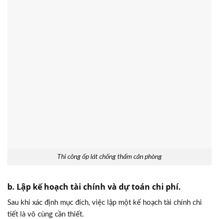
Thi công ốp lát chống thấm căn phòng
b. Lập kế hoạch tài chính và dự toán chi phí.
Sau khi xác định mục đích, việc lập một kế hoạch tài chính chi
tiết là vô cùng cần thiết.