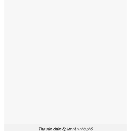
Thợ sửa chữa ốp lát nền nhà phố