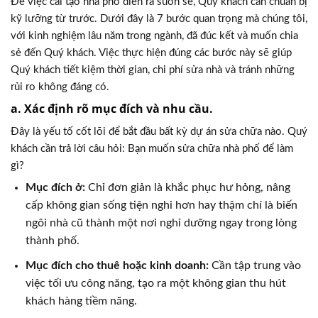
Để việc cải tạo nhà phố diễn ra suôn sẻ, Quý khách cần chuẩn bị
kỹ lưỡng từ trước. Dưới đây là 7 bước quan trọng mà chúng tôi,
với kinh nghiệm lâu năm trong ngành, đã đúc kết và muốn chia
sẻ đến Quý khách. Việc thực hiện đúng các bước này sẽ giúp
Quý khách tiết kiệm thời gian, chi phí sửa nhà và tránh những
rủi ro không đáng có.
a. Xác định rõ mục đích và nhu cầu.
Đây là yếu tố cốt lõi để bắt đầu bất kỳ dự án sửa chữa nào. Quý
khách cần trả lời câu hỏi: Bạn muốn sửa chữa nhà phố để làm
gì?
Mục đích ở:
Chỉ đơn giản là khắc phục hư hỏng, nâng
cấp không gian sống tiện nghi hơn hay thậm chí là biến
ngôi nhà cũ thành một nơi nghỉ dưỡng ngay trong lòng
thành phố.
Mục đích cho thuê hoặc kinh doanh:
Cần tập trung vào
việc tối ưu công năng, tạo ra một không gian thu hút
khách hàng tiềm năng.