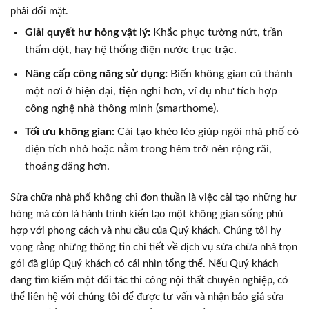
phải đối mặt.
Giải quyết hư hỏng vật lý:
Khắc phục tường nứt, trần
thấm dột, hay hệ thống điện nước trục trặc.
Nâng cấp công năng sử dụng:
Biến không gian cũ thành
một nơi ở hiện đại, tiện nghi hơn, ví dụ như tích hợp
công nghệ nhà thông minh (smarthome).
Tối ưu không gian:
Cải tạo khéo léo giúp ngôi nhà phố có
diện tích nhỏ hoặc nằm trong hẻm trở nên rộng rãi,
thoáng đãng hơn.
Sửa chữa nhà phố không chỉ đơn thuần là việc cải tạo những hư
hỏng mà còn là hành trình kiến tạo một không gian sống phù
hợp với phong cách và nhu cầu của Quý khách. Chúng tôi hy
vọng rằng những thông tin chi tiết về dịch vụ sửa chữa nhà trọn
gói đã giúp Quý khách có cái nhìn tổng thể. Nếu Quý khách
đang tìm kiếm một đối tác thi công nội thất chuyên nghiệp, có
thể liên hệ với chúng tôi để được tư vấn và nhận báo giá sửa