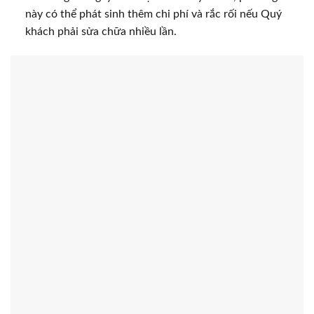
này có thể phát sinh thêm chi phí và rắc rối nếu Quý
khách phải sửa chữa nhiều lần.