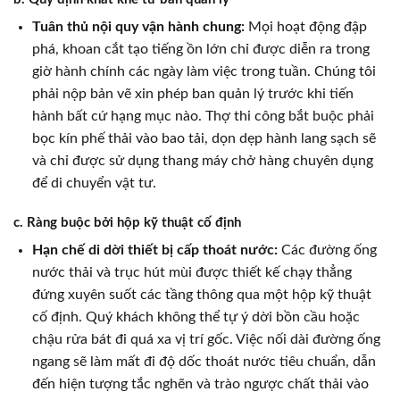
Tuân thủ nội quy vận hành chung:
Mọi hoạt động đập
phá, khoan cắt tạo tiếng ồn lớn chỉ được diễn ra trong
giờ hành chính các ngày làm việc trong tuần. Chúng tôi
phải nộp bản vẽ xin phép ban quản lý trước khi tiến
hành bất cứ hạng mục nào. Thợ thi công bắt buộc phải
bọc kín phế thải vào bao tải, dọn dẹp hành lang sạch sẽ
và chỉ được sử dụng thang máy chở hàng chuyên dụng
để di chuyển vật tư.
c. Ràng buộc bởi hộp kỹ thuật cố định
Hạn chế di dời thiết bị cấp thoát nước:
Các đường ống
nước thải và trục hút mùi được thiết kế chạy thẳng
đứng xuyên suốt các tầng thông qua một hộp kỹ thuật
cố định. Quý khách không thể tự ý dời bồn cầu hoặc
chậu rửa bát đi quá xa vị trí gốc. Việc nối dài đường ống
ngang sẽ làm mất đi độ dốc thoát nước tiêu chuẩn, dẫn
đến hiện tượng tắc nghẽn và trào ngược chất thải vào