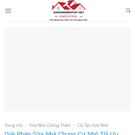
Skip
to
content
Trang chủ
/
Sửa Nhà Chống Thấm
/
Cải Tạo Sửa Nhà
Giải Pháp Sửa Nhà Chung Cư Nhỏ Tối Ưu