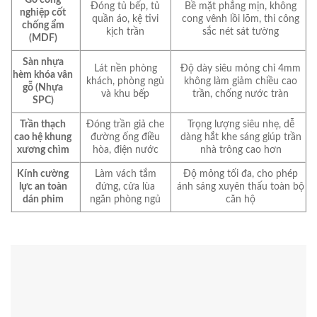
Đóng tủ bếp, tủ
Bề mặt phẳng mịn, không
nghiệp cốt
quần áo, kệ tivi
cong vênh lồi lõm, thi công
chống ẩm
kịch trần
sắc nét sát tường
(MDF)
Sàn nhựa
Lát nền phòng
Độ dày siêu mỏng chỉ 4mm
hèm khóa vân
khách, phòng ngủ
không làm giảm chiều cao
gỗ (Nhựa
và khu bếp
trần, chống nước tràn
SPC)
Trần thạch
Đóng trần giả che
Trọng lượng siêu nhẹ, dễ
cao hệ khung
đường ống điều
dàng hắt khe sáng giúp trần
xương chìm
hòa, điện nước
nhà trông cao hơn
Kính cường
Làm vách tắm
Độ mỏng tối đa, cho phép
lực an toàn
đứng, cửa lùa
ánh sáng xuyên thấu toàn bộ
dán phim
ngăn phòng ngủ
căn hộ