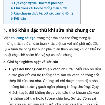
3. Lựa chọn vật liệu nội thất phù hợp
4. Chú trọng cải tạo hệ thống điện nước
5. Câu chuyện thực tế: Lột xác căn hộ 45m2
6. Kết luận
1. Khó khăn đặc thù khi sửa nhà chung cư
Việc
thi công cải tạo
trong một tòa nhà cao tầng mang lại
những thách thức hoàn toàn khác biệt so với nhà phố mặt đất.
Quá trình thi công bắt buộc phải tuân theo những khuôn khổ kỹ
thuật chặt chẽ nhằm bảo vệ sự an toàn chung.
a. Giới hạn nghiêm ngặt về kết cấu
Tuyệt đối không can thiệp vách chịu tải:
Mỗi căn hộ đều
được gắn kết với hệ thống dầm sàn và vách bê tông cốt
thép lõi của tòa nhà. Chúng tôi chỉ được phép đập phá
những bức tường gạch ngăn phòng thông thường. Quý
khách tuyệt đối không được yêu cầu thợ khoan cắt vào
hệ thống cột trụ hoặc tường chịu lực. Sự tác động sai
lầm này sẽ làm suy giảm sức chịu nén của toàn bộ khối