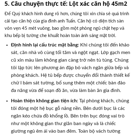
5. Câu chuyện thực tế: Lột xác căn hộ 45m2
Để Quý khách hình dung rõ hơn, chúng tôi xin chia sẻ quá trình
cải tạo căn hộ của gia đình anh Tuấn. Căn hộ có diện tích sàn
vỏn vẹn 45 mét vuông, bao gồm một phòng ngủ chật hẹp và
khu bếp bị tường che khuất hoàn toàn ánh sáng mặt trời.
Định hình lại cấu trúc mặt bằng:
Khi chúng tôi đến khảo
sát, căn nhà vô cùng tối tăm và ngột ngạt. Lớp gạch men
cũ xỉn màu làm không gian càng trở nên tù túng. Chúng
tôi lập tức lên phương án đập bỏ vách ngăn giữa bếp và
phòng khách. Hệ tủ bếp được chuyển đổi thành thiết kế
chữ I bám sát tường, bổ sung thêm một chiếc bàn đảo
đa năng vừa để soạn đồ ăn, vừa làm bàn ăn gia đình.
Hoàn thiện không gian tiện ích:
Tại phòng khách, chúng
tôi đóng một hệ bục gỗ nâng nền. Bên dưới bục là các
ngăn kéo chứa đồ khổng lồ. Bên trên bục đóng vai trò
như một không gian thư giãn ban ngày và là chiếc
giường ngủ êm ái vào ban đêm. Toàn bộ vách tường