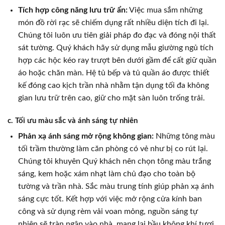
Tích hợp công năng lưu trữ ẩn:
Việc mua sắm những
món đồ rời rạc sẽ chiếm dụng rất nhiều diện tích đi lại.
Chúng tôi luôn ưu tiên giải pháp đo đạc và đóng nội thất
sát tường. Quý khách hãy sử dụng mẫu giường ngủ tích
hợp các hộc kéo ray trượt bên dưới gầm để cất giữ quần
áo hoặc chăn màn. Hệ tủ bếp và tủ quần áo được thiết
kế đóng cao kịch trần nhà nhằm tận dụng tối đa không
gian lưu trữ trên cao, giữ cho mặt sàn luôn trống trải.
c. Tối ưu màu sắc và ánh sáng tự nhiên
Phản xạ ánh sáng mở rộng không gian:
Những tông màu
tối trầm thường làm căn phòng có vẻ như bị co rút lại.
Chúng tôi khuyên Quý khách nên chọn tông màu trắng
sáng, kem hoặc xám nhạt làm chủ đạo cho toàn bộ
tường và trần nhà. Sắc màu trung tính giúp phản xạ ánh
sáng cực tốt. Kết hợp với việc mở rộng cửa kính ban
công và sử dụng rèm vải voan mỏng, nguồn sáng tự
nhiên sẽ tràn ngập vào nhà, mang lại bầu không khí tươi