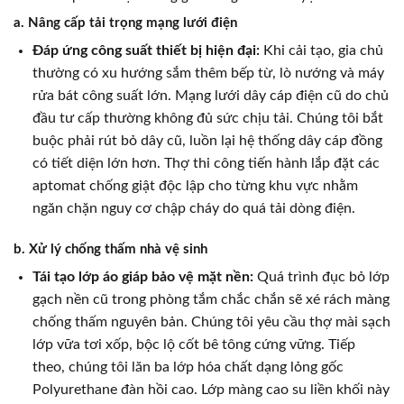
a. Nâng cấp tải trọng mạng lưới điện
Đáp ứng công suất thiết bị hiện đại:
Khi cải tạo, gia chủ
thường có xu hướng sắm thêm bếp từ, lò nướng và máy
rửa bát công suất lớn. Mạng lưới dây cáp điện cũ do chủ
đầu tư cấp thường không đủ sức chịu tải. Chúng tôi bắt
buộc phải rút bỏ dây cũ, luồn lại hệ thống dây cáp đồng
có tiết diện lớn hơn. Thợ thi công tiến hành lắp đặt các
aptomat chống giật độc lập cho từng khu vực nhằm
ngăn chặn nguy cơ chập cháy do quá tải dòng điện.
b. Xử lý chống thấm nhà vệ sinh
Tái tạo lớp áo giáp bảo vệ mặt nền:
Quá trình đục bỏ lớp
gạch nền cũ trong phòng tắm chắc chắn sẽ xé rách màng
chống thấm nguyên bản. Chúng tôi yêu cầu thợ mài sạch
lớp vữa tơi xốp, bộc lộ cốt bê tông cứng vững. Tiếp
theo, chúng tôi lăn ba lớp hóa chất dạng lỏng gốc
Polyurethane đàn hồi cao. Lớp màng cao su liền khối này