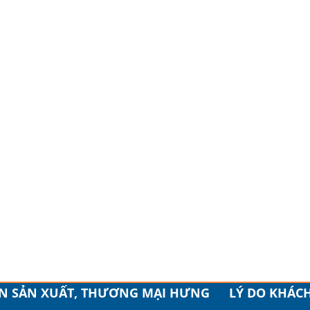
ẦN SẢN XUẤT, THƯƠNG MẠI HƯNG
LÝ DO KHÁC