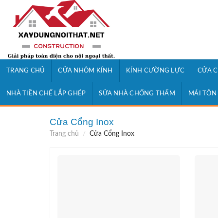
Skip
to
content
TRANG CHỦ
CỬA NHÔM KÍNH
KÍNH CƯỜNG LỰC
CỬA C
NHÀ TIỀN CHẾ LẮP GHÉP
SỬA NHÀ CHỐNG THẤM
MÁI TÔN
Cửa Cổng Inox
Trang chủ
/
Cửa Cổng Inox