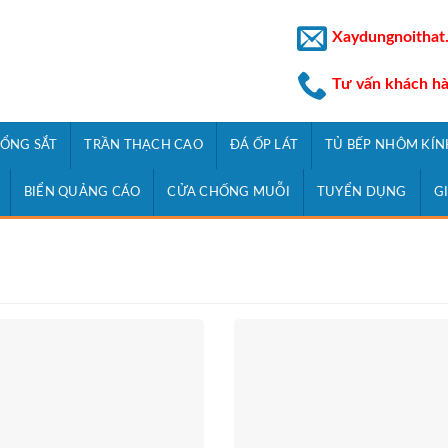
Xaydungnoithat
Tư vấn khách h
ỔNG SẮT
TRẦN THẠCH CAO
ĐÁ ỐP LÁT
TỦ BẾP NHÔM KÍN
BIỂN QUẢNG CÁO
CỬA CHỐNG MUỖI
TUYỂN DỤNG
G