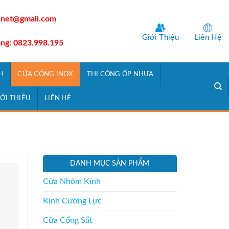
.net@gmail.com
Giới Thiệu
Liên Hệ
àng: 0823.998.195
H
CỬA CỔNG INOX
THI CÔNG ỐP NHỰA
IỚI THIỆU
LIÊN HỆ
DANH MỤC SẢN PHẨM
Cửa Nhôm Kính
Kính Cường Lực
Cửa Cổng Sắt