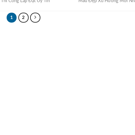
 Thi Công Lắp Đặt Uy Tín
Mẫu Đẹp Xu Hướng Mới Nh
1
2