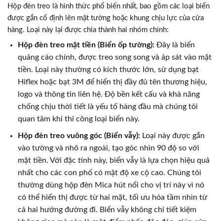
Hộp đèn treo là hình thức phổ biến nhất, bao gồm các loại biển
được gắn cố định lên mặt tường hoặc khung chịu lực của cửa
hàng. Loại này lại được chia thành hai nhóm chính:
Hộp đèn treo mặt tiền (Biển ốp tường):
Đây là biển
quảng cáo chính, được treo song song và áp sát vào mặt
tiền. Loại này thường có kích thước lớn, sử dụng bạt
Hiflex hoặc bạt 3M để hiển thị đầy đủ tên thương hiệu,
logo và thông tin liên hệ. Độ bền kết cấu và khả năng
chống chịu thời tiết là yếu tố hàng đầu mà chúng tôi
quan tâm khi thi công loại biển này.
Hộp đèn treo vuông góc (Biển vẫy):
Loại này được gắn
vào tường và nhô ra ngoài, tạo góc nhìn 90 độ so với
mặt tiền. Với đặc tính này, biển vẫy là lựa chọn hiệu quả
nhất cho các con phố có mật độ xe cộ cao. Chúng tôi
thường dùng hộp đèn Mica hút nổi cho vị trí này vì nó
có thể hiển thị được từ hai mặt, tối ưu hóa tầm nhìn từ
cả hai hướng đường đi. Biển vẫy không chỉ tiết kiệm