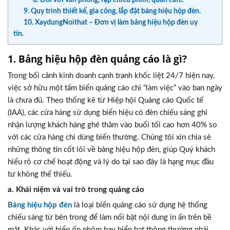
9. Quy trình thiết kế, gia công, lắp đặt bảng hiệu hộp đèn.
10. XaydungNoithat – Đơn vị làm bảng hiệu hộp đèn uy
tín.
1. Bảng hiệu hộp đèn quảng cáo là gì?
Trong bối cảnh kinh doanh cạnh tranh khốc liệt 24/7 hiện nay,
việc sở hữu một tấm biển quảng cáo chỉ “làm việc” vào ban ngày
là chưa đủ. Theo thống kê từ Hiệp hội Quảng cáo Quốc tế
(IAA), các cửa hàng sử dụng biển hiệu có đèn chiếu sáng ghi
nhận lượng khách hàng ghé thăm vào buổi tối cao hơn 40% so
với các cửa hàng chỉ dùng biển thường. Chúng tôi xin chia sẻ
những thông tin cốt lõi về bảng hiệu hộp đèn, giúp Quý khách
hiểu rõ cơ chế hoạt động và lý do tại sao đây là hạng mục đầu
tư không thể thiếu.
a. Khái niệm và vai trò trong quảng cáo
Bảng hiệu hộp đèn
là loại biển quảng cáo sử dụng hệ thống
chiếu sáng từ bên trong để làm nổi bật nội dung in ấn trên bề
mặt. Khác với biển ốp nhôm hay biển bạt thông thường phải