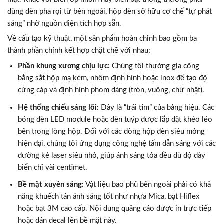
dùng đèn pha rọi từ bên ngoài, hộp đèn sở hữu cơ chế “tự phát
sáng” nhờ nguồn điện tích hợp sẵn.
Về cấu tạo kỹ thuật, một sản phẩm hoàn chỉnh bao gồm ba
thành phần chính kết hợp chặt chẽ với nhau:
Phần khung xương chịu lực:
Chúng tôi thường gia công
bằng sắt hộp mạ kẽm, nhôm định hình hoặc inox để tạo độ
cứng cáp và định hình phom dáng (tròn, vuông, chữ nhật).
Hệ thống chiếu sáng lõi:
Đây là “trái tim” của bảng hiệu. Các
bóng đèn LED module hoặc đèn tuýp được lắp đặt khéo léo
bên trong lòng hộp. Đối với các dòng hộp đèn siêu mỏng
hiện đại, chúng tôi ứng dụng công nghệ tấm dẫn sáng với các
đường kẻ laser siêu nhỏ, giúp ánh sáng tỏa đều dù độ dày
biển chỉ vài centimet.
Bề mặt xuyên sáng:
Vật liệu bao phủ bên ngoài phải có khả
năng khuếch tán ánh sáng tốt như nhựa Mica, bạt Hiflex
hoặc bạt 3M cao cấp. Nội dung quảng cáo được in trực tiếp
hoặc dán decal lên bề mặt này.