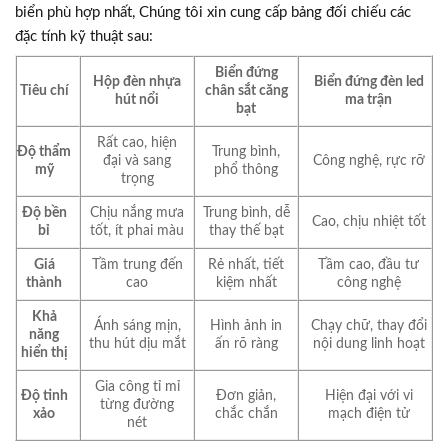
biển phù hợp nhất, Chúng tôi xin cung cấp bảng đối chiếu các
đặc tính kỹ thuật sau:
Biển đứng
Hộp đèn nhựa
Biển đứng đèn led
Tiêu chí
chân sắt căng
hút nổi
ma trận
bạt
Rất cao, hiện
Độ thẩm
Trung bình,
đại và sang
Công nghệ, rực rỡ
mỹ
phổ thông
trọng
Độ bền
Chịu nắng mưa
Trung bình, dễ
Cao, chịu nhiệt tốt
bỉ
tốt, ít phai màu
thay thế bạt
Giá
Tầm trung đến
Rẻ nhất, tiết
Tầm cao, đầu tư
thành
cao
kiệm nhất
công nghệ
Khả
Ánh sáng mịn,
Hình ảnh in
Chạy chữ, thay đổi
năng
thu hút dịu mắt
ấn rõ ràng
nội dung linh hoạt
hiển thị
Gia công tỉ mỉ
Độ tinh
Đơn giản,
Hiện đại với vi
từng đường
xảo
chắc chắn
mạch điện tử
nét