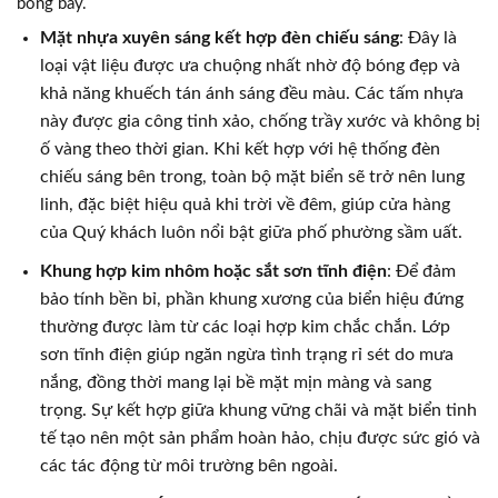
bóng bẩy.
Mặt nhựa xuyên sáng kết hợp đèn chiếu sáng
: Đây là
loại vật liệu được ưa chuộng nhất nhờ độ bóng đẹp và
khả năng khuếch tán ánh sáng đều màu. Các tấm nhựa
này được gia công tinh xảo, chống trầy xước và không bị
ố vàng theo thời gian. Khi kết hợp với hệ thống đèn
chiếu sáng bên trong, toàn bộ mặt biển sẽ trở nên lung
linh, đặc biệt hiệu quả khi trời về đêm, giúp cửa hàng
của Quý khách luôn nổi bật giữa phố phường sầm uất.
Khung hợp kim nhôm hoặc sắt sơn tĩnh điện
: Để đảm
bảo tính bền bỉ, phần khung xương của biển hiệu đứng
thường được làm từ các loại hợp kim chắc chắn. Lớp
sơn tĩnh điện giúp ngăn ngừa tình trạng rỉ sét do mưa
nắng, đồng thời mang lại bề mặt mịn màng và sang
trọng. Sự kết hợp giữa khung vững chãi và mặt biển tinh
tế tạo nên một sản phẩm hoàn hảo, chịu được sức gió và
các tác động từ môi trường bên ngoài.