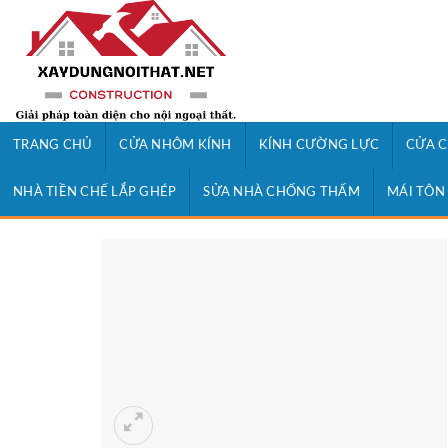
Skip
to
content
TRANG CHỦ
CỬA NHÔM KÍNH
KÍNH CƯỜNG LỰC
CỬA C
NHÀ TIỀN CHẾ LẮP GHÉP
SỬA NHÀ CHỐNG THẤM
MÁI TÔN