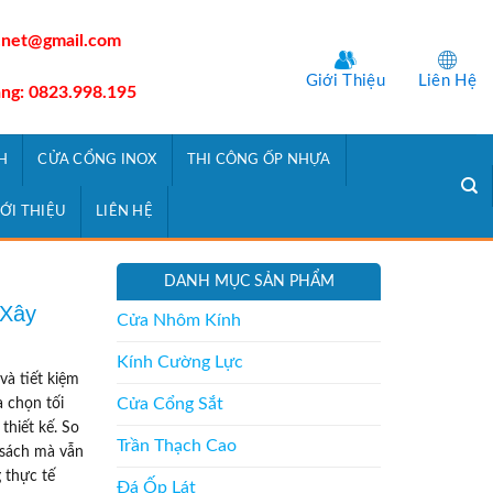
.net@gmail.com
Giới Thiệu
Liên Hệ
àng: 0823.998.195
H
CỬA CỔNG INOX
THI CÔNG ỐP NHỰA
IỚI THIỆU
LIÊN HỆ
DANH MỤC SẢN PHẨM
 Xây
Cửa Nhôm Kính
Kính Cường Lực
à tiết kiệm
Cửa Cổng Sắt
 chọn tối
thiết kế. So
Trần Thạch Cao
 sách mà vẫn
 thực tế
Đá Ốp Lát