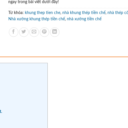
ngay trong bài viết dưới đây!
Từ khóa:
khung thep tien che
,
nhà khung thép tiền chế
,
nhà thép c
Nhà xưởng khung thép tiền chế
,
nhà xưởng tiền chế
t.