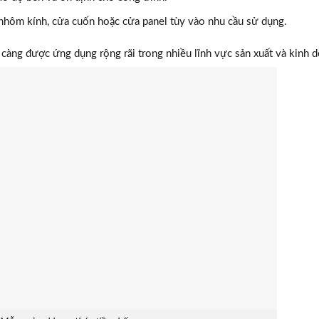
 nhôm kính, cửa cuốn hoặc cửa panel tùy vào nhu cầu sử dụng.
càng được ứng dụng rộng rãi trong nhiều lĩnh vực sản xuất và kinh 