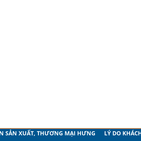
ẦN SẢN XUẤT, THƯƠNG MẠI HƯNG
LÝ DO KHÁC