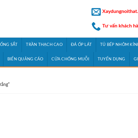
Xaydungnoithat
Tư vấn khách h
ỔNG SẮT
TRẦN THẠCH CAO
ĐÁ ỐP LÁT
TỦ BẾP NHÔM KÍN
BIỂN QUẢNG CÁO
CỬA CHỐNG MUỖI
TUYỂN DỤNG
G
rắng”