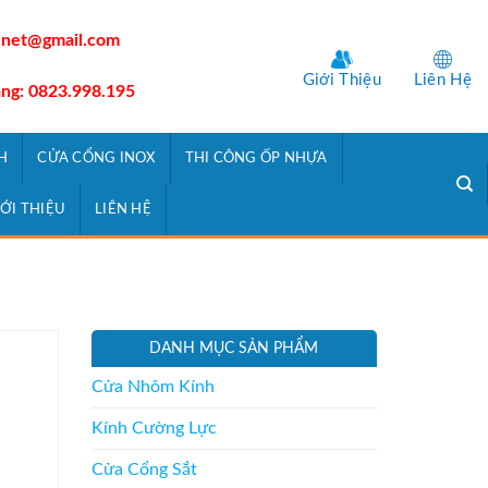
.net@gmail.com
Giới Thiệu
Liên Hệ
àng: 0823.998.195
H
CỬA CỔNG INOX
THI CÔNG ỐP NHỰA
IỚI THIỆU
LIÊN HỆ
DANH MỤC SẢN PHẨM
Cửa Nhôm Kính
Kính Cường Lực
Cửa Cổng Sắt