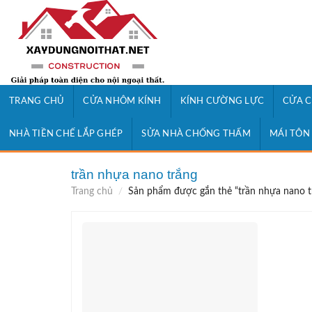
Skip
to
content
TRANG CHỦ
CỬA NHÔM KÍNH
KÍNH CƯỜNG LỰC
CỬA C
NHÀ TIỀN CHẾ LẮP GHÉP
SỬA NHÀ CHỐNG THẤM
MÁI TÔN
trần nhựa nano trắng
Trang chủ
/
Sản phẩm được gắn thẻ “trần nhựa nano t