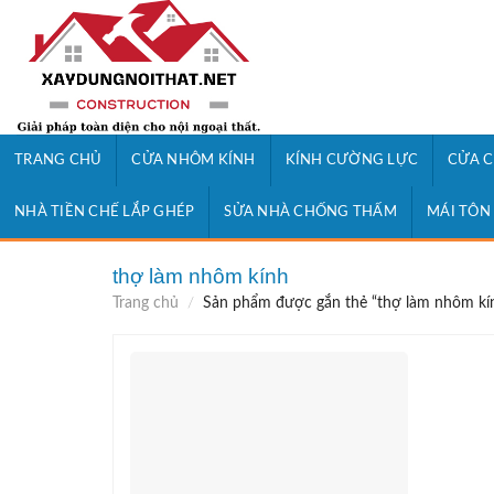
Skip
to
content
TRANG CHỦ
CỬA NHÔM KÍNH
KÍNH CƯỜNG LỰC
CỬA C
NHÀ TIỀN CHẾ LẮP GHÉP
SỬA NHÀ CHỐNG THẤM
MÁI TÔN
thợ làm nhôm kính
Trang chủ
/
Sản phẩm được gắn thẻ “thợ làm nhôm kí