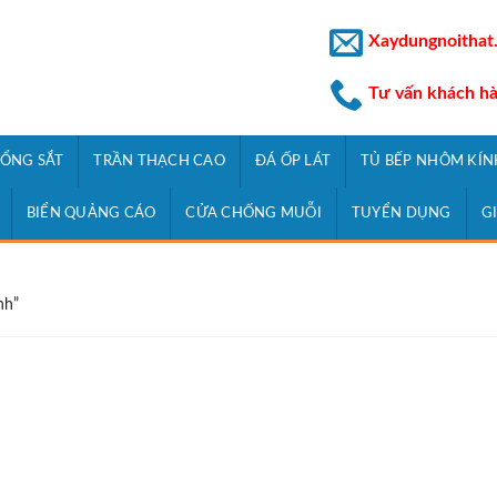
Xaydungnoithat
Tư vấn khách h
ỔNG SẮT
TRẦN THẠCH CAO
ĐÁ ỐP LÁT
TỦ BẾP NHÔM KÍN
BIỂN QUẢNG CÁO
CỬA CHỐNG MUỖI
TUYỂN DỤNG
G
nh”