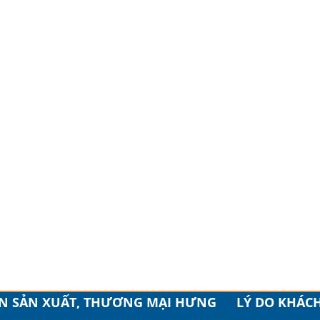
ẦN SẢN XUẤT, THƯƠNG MẠI HƯNG
LÝ DO KHÁC