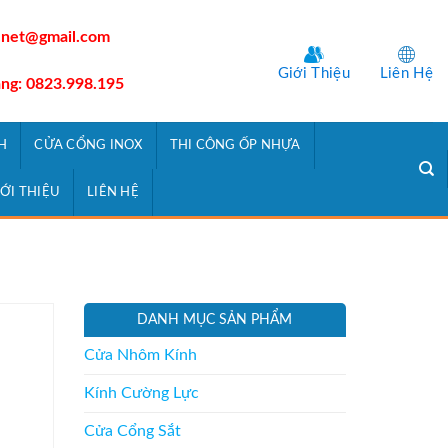
.net@gmail.com
Giới Thiệu
Liên Hệ
àng: 0823.998.195
H
CỬA CỔNG INOX
THI CÔNG ỐP NHỰA
IỚI THIỆU
LIÊN HỆ
DANH MỤC SẢN PHẨM
Cửa Nhôm Kính
Kính Cường Lực
Cửa Cổng Sắt