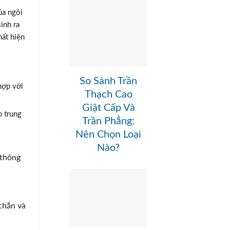
ủa ngôi
inh ra
ất hiện
So Sánh Trần
hợp với
Thạch Cao
Giật Cấp Và
p trung
Trần Phẳng:
Nên Chọn Loại
Nào?
 thông
chắn và