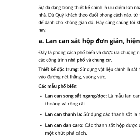
Sự đa dạng trong thiết kế chính là ưu điểm lớn nhấ
nhà. Dù Quý khách theo đuổi phong cách nào, từ tố
để dành cho không gian đó. Hãy cùng chúng tôi k
nay.
a. Lan can sắt hộp đơn giản, hiện
Đây là phong cách phổ biến và được ưa chuộng nhất
các công trình
nhà phố
và
chung cư
.
Thiết kế đặc trưng
: Sử dụng vật liệu chính là sắ
vào đường nét thẳng, vuông vức.
Các mẫu phổ biến
:
Lan can song sắt ngang/dọc
: Là mẫu lan ca
thoáng và rộng rãi.
Lan can thanh la
: Sử dụng các thanh sắt la
Lan can đan caro
: Các thanh sắt hộp được 
một chút phá cách.