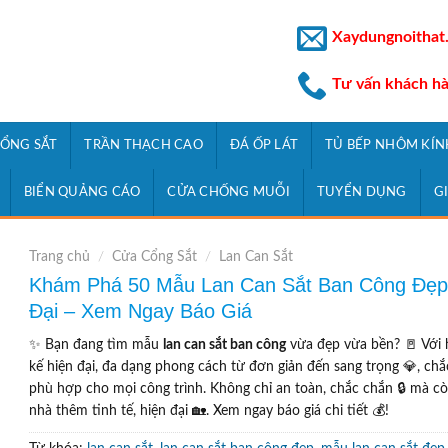
Xaydungnoithat
Tư vấn khách h
ỔNG SẮT
TRẦN THẠCH CAO
ĐÁ ỐP LÁT
TỦ BẾP NHÔM KÍN
BIỂN QUẢNG CÁO
CỬA CHỐNG MUỖI
TUYỂN DỤNG
G
Trang chủ
/
Cửa Cổng Sắt
/
Lan Can Sắt
Khám Phá 50 Mẫu Lan Can Sắt Ban Công Đẹp
Đại – Xem Ngay Báo Giá
✨ Bạn đang tìm mẫu
lan can sắt ban công
vừa đẹp vừa bền? 🚪 Với 
kế hiện đại, đa dạng phong cách từ đơn giản đến sang trọng 💎, chắ
phù hợp cho mọi công trình. Không chỉ an toàn, chắc chắn 🔒 mà cò
nhà thêm tinh tế, hiện đại 🏡. Xem ngay báo giá chi tiết 💰!