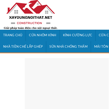
Skip
to
content
TRANG CHỦ
CỬA NHÔM KÍNH
KÍNH CƯỜNG LỰC
CỬA C
NHÀ TIỀN CHẾ LẮP GHÉP
SỬA NHÀ CHỐNG THẤM
MÁI TÔN