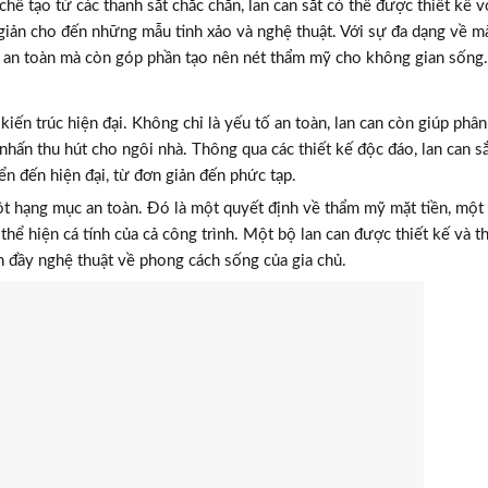
 tạo từ các thanh sắt chắc chắn, lan can sắt có thể được thiết kế v
giản cho đến những mẫu tinh xảo và nghệ thuật. Với sự đa dạng về m
nh an toàn mà còn góp phần tạo nên nét thẩm mỹ cho không gian sống.
kiến trúc hiện đại. Không chỉ là yếu tố an toàn, lan can còn giúp phân
hấn thu hút cho ngôi nhà. Thông qua các thiết kế độc đáo, lan can sắ
ển đến hiện đại, từ đơn giản đến phức tạp.
 một hạng mục an toàn. Đó là một quyết định về thẩm mỹ mặt tiền, một
à thể hiện cá tính của cả công trình. Một bộ lan can được thiết kế và t
n đầy nghệ thuật về phong cách sống của gia chủ.