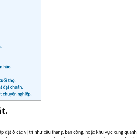
.
àn hảo
tuổi thọ.
ắt đạt chuẩn.
ắt chuyên nghiệp.
t.
p đặt ở các vị trí như cầu thang, ban công, hoặc khu vực xung quanh 