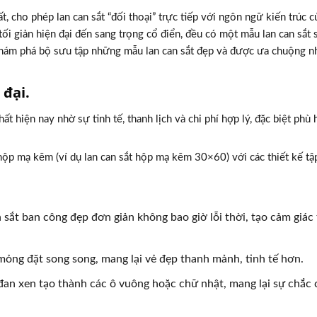
t, cho phép lan can sắt “đối thoại” trực tiếp với ngôn ngữ kiến trúc c
i giản hiện đại đến sang trọng cổ điển, đều có một mẫu lan can sắt s
hám phá bộ sưu tập những mẫu lan can sắt đẹp và được ưa chuộng nh
 đại.
 hiện nay nhờ sự tinh tế, thanh lịch và chi phí hợp lý, đặc biệt phù 
t hộp mạ kẽm (ví dụ lan can sắt hộp mạ kẽm 30×60) với các thiết kế tậ
n sắt ban công đẹp đơn giản không bao giờ lỗi thời, tạo cảm giác
 mỏng đặt song song, mang lại vẻ đẹp thanh mảnh, tinh tế hơn.
đan xen tạo thành các ô vuông hoặc chữ nhật, mang lại sự chắc 