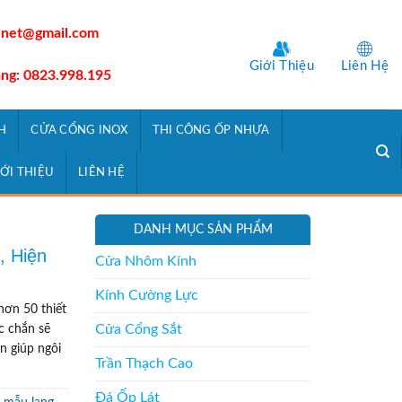
.net@gmail.com
Giới Thiệu
Liên Hệ
àng: 0823.998.195
H
CỬA CỔNG INOX
THI CÔNG ỐP NHỰA
IỚI THIỆU
LIÊN HỆ
DANH MỤC SẢN PHẨM
, Hiện
Cửa Nhôm Kính
Kính Cường Lực
hơn 50 thiết
Cửa Cổng Sắt
c chắn sẽ
n giúp ngôi
Trần Thạch Cao
Đá Ốp Lát