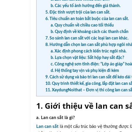
b. Các yếu tố ảnh hưởng đến giá thành.
5. Đặc tính vượt trội của lan can sắt.
6. Tiêu chuẩn an toàn bắt buộc của lan can sắt.
a. Quy chuẩn về chiều cao tối thiểu
b. Quy định về khoảng cách các thanh chắn
7. So sánh lan can sắt với các loại lan can khác.
8. Hướng dẫn chọn lan can sắt phù hợp ngôi nhà
a. Xác định phong cách kiến trúc ngôi nhà.
b. Lựa chọn vật liệu: Sắt hộp hay sắt đặc?
c. Công nghệ sơn tĩnh điện: “Lớp áo giáp” ho
d. Hệ thống tay vịn và phụ kiện đi kèm
9. Cách sử dụng và bảo trì lan can sắt để kéo dài 
10. Quy trình thiết kế, gia công, lắp đặt lan can s
11. XaydungNoithat – Đơn vị thi công lan can s
1. Giới thiệu về lan can sắ
a. Lan can sắt là gì?
Lan can sắt
là một cấu trúc bảo vệ thường được lắ