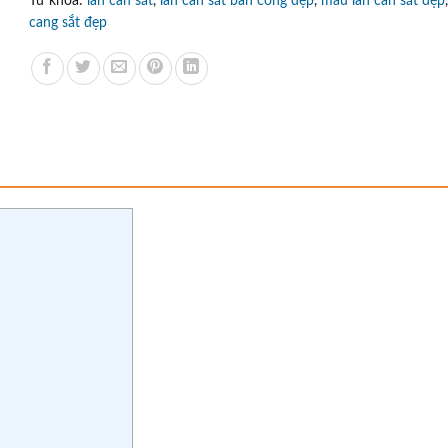
Từ khóa:
lan can sắt
,
lan can sắt ban công đẹp
,
mẫu lan can sắt đẹp
cang sắt đẹp